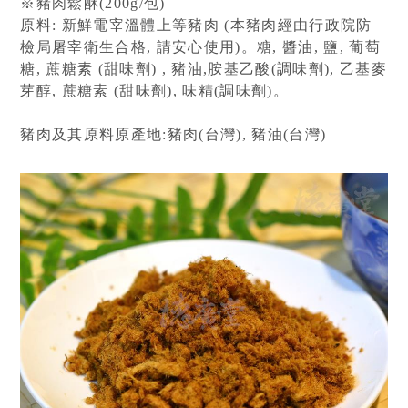
※豬肉鬆酥(200g/包)

原料: 新鮮電宰溫體上等豬肉 (本豬肉經由行政院防
檢局屠宰衛生合格, 請安心使用)。糖, 醬油, 鹽, 葡萄
糖, 蔗糖素 (甜味劑) , 豬油,胺基乙酸(調味劑), 乙基麥
芽醇, 蔗糖素 (甜味劑), 味精(調味劑)。

豬肉及其原料原產地:豬肉(台灣), 豬油(台灣)