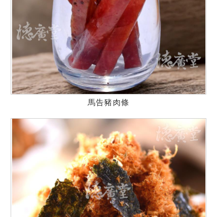
馬告豬肉條