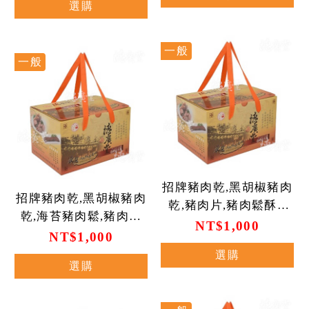
選購
一般
一般
招牌豬肉乾,黑胡椒豬肉
招牌豬肉乾,黑胡椒豬肉
乾,豬肉片,豬肉鬆酥X
乾,海苔豬肉鬆,豬肉脯
各1(201)
NT$1,000
x1(202)
NT$1,000
選購
選購