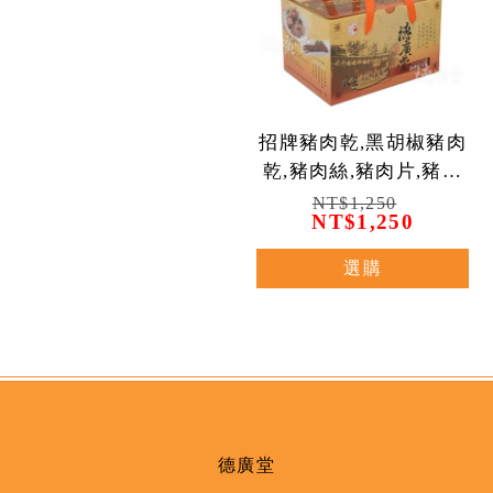
招牌豬肉乾,黑胡椒豬肉
乾,豬肉絲,豬肉片,豬肉
角,豬肉鬆(7
NT$1,250
NT$1,250
選購
德廣堂