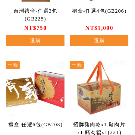
台灣禮盒-任選3包
禮盒-任選4包(GB206)
(GB225)
NT$750
NT$1,000
選購
選購
一般
一般
禮盒-任選6包(GB208)
招牌豬肉乾x1,豬肉片
x1,豬肉鬆x1(221)