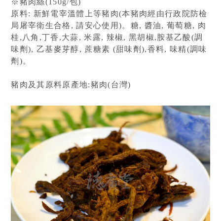
※豬肉絲(150g/包)

原料: 新鮮電宰溫體上等豬肉(本豬肉經由行政院防檢
局屠宰衛生合格, 請安心使用)。糖, 醬油, 葡萄糖, 肉
桂,八角,丁香,大蒜, 米露, 辣椒, 黑胡椒,胺基乙酸(調
味劑), 乙基麥芽醇, 蔗糖素 (甜味劑),香料, 味精(調味
劑)。

豬肉及其原料原產地:豬肉(台灣)