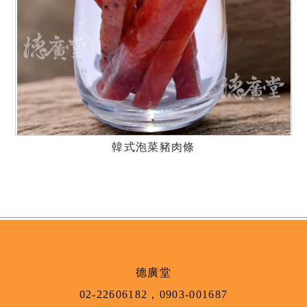
韓式泡菜豬肉條
德廣堂
02-22606182
，
0903-001687