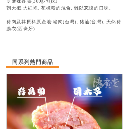
※麻辣香腸(300g/包)x1

朝天椒,大紅袍, 花椒粉的混合, 難以忘懷的口味。

豬肉及其原料原產地:豬肉(台灣), 豬油(台灣), 天然豬
腸衣(西班牙)
同系列熱門商品